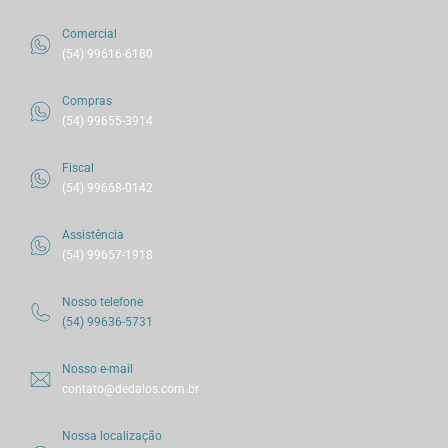
Comercial
(54) 99616-6180
Compras
(54) 99655-3914
Fiscal
(54) 99668-0142
Assistência
(54) 99657-1918
Nosso telefone
(54) 99636-5731
Nosso e-mail
contato@dedalos.com.br
Nossa localização