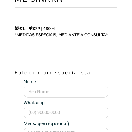
Medidas
680 L | 400 P | 480 H
*MEDIDAS ESPECIAIS, MEDIANTE A CONSULTA*
Fale com um Especialista
Nome
Whatsapp
Mensagem (opcional)