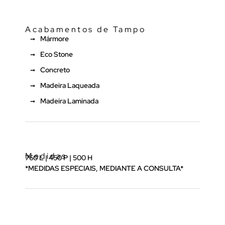
Acabamentos de Tampo
Mármore
Eco Stone
Concreto
Madeira Laqueada
Madeira Laminada
Medidas
760 L | 450 P | 500 H
*MEDIDAS ESPECIAIS, MEDIANTE A CONSULTA*