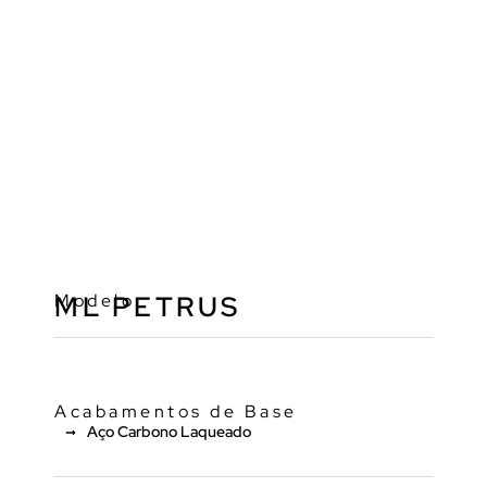
Modelo
ML PETRUS
Acabamentos de Base
Aço Carbono Laqueado