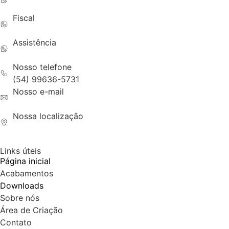
(54) 99655-3914
Fiscal
(54) 99668-0142
Assistência
(54) 99657-1918
Nosso telefone
(54) 99636-5731
Nosso e-mail
contato@dedalos.com.br
Nossa localização
EST RS 122 KM 130,4 N 600 - Estrada - Ipê -RS 95240
Links úteis
Página inicial
Acabamentos
Downloads
Sobre nós
Área de Criação
Contato