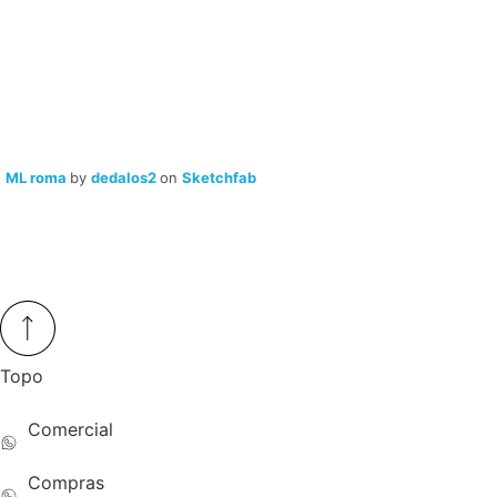
ML roma
by
dedalos2
on
Sketchfab
Topo
Comercial
(54) 99616-6180
Compras