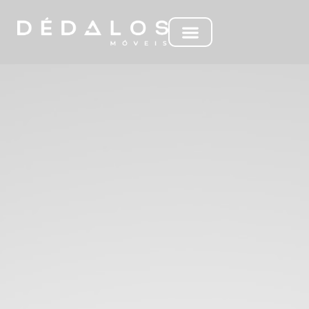
ML NAÇÕES I – BRT