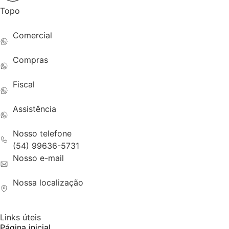
Topo
Comercial
(54) 99616-6180
Compras
(54) 99655-3914
Fiscal
(54) 99668-0142
Assistência
(54) 99657-1918
Nosso telefone
(54) 99636-5731
Nosso e-mail
contato@dedalos.com.br
Nossa localização
EST RS 122 KM 130,4 N 600 - Estrada - Ipê -RS 95240
Links úteis
Página inicial