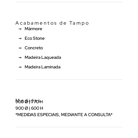
Acabamentos de Tampo
Mármore
Eco Stone
Concreto
Madeira Laqueada
Madeira Laminada
Medidas
900 Ø | 770 H
900 Ø | 600 H
*MEDIDAS ESPECIAIS, MEDIANTE A CONSULTA*