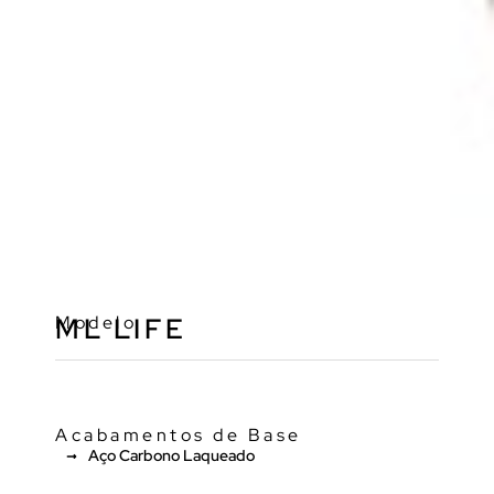
Modelo
ML LIFE
Acabamentos de Base
Aço Carbono Laqueado