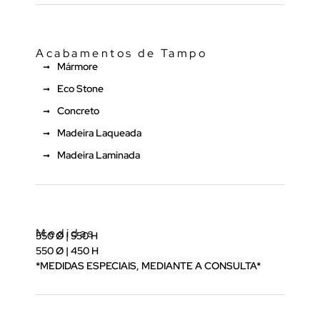
Acabamentos de Tampo
Mármore
Eco Stone
Concreto
Madeira Laqueada
Madeira Laminada
Medidas
550 Ø | 550 H
550 Ø | 450 H
*MEDIDAS ESPECIAIS, MEDIANTE A CONSULTA*