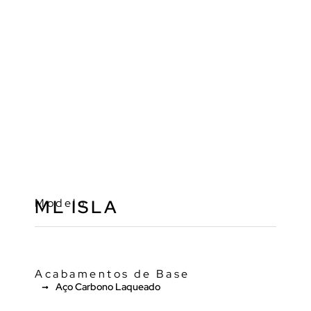
Modelo
ML ISLA
Acabamentos de Base
Aço Carbono Laqueado