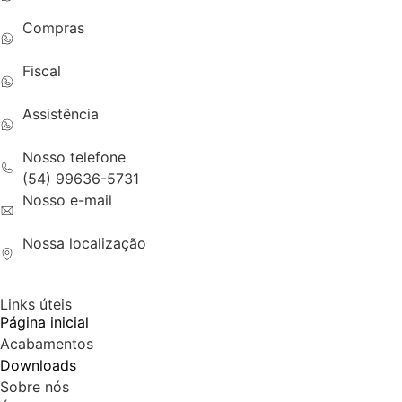
(54) 99616-6180
Compras
(54) 99655-3914
Fiscal
(54) 99668-0142
Assistência
(54) 99657-1918
Nosso telefone
(54) 99636-5731
Nosso e-mail
contato@dedalos.com.br
Nossa localização
EST RS 122 KM 130,4 N 600 - Estrada - Ipê -RS 95240
Links úteis
Página inicial
Acabamentos
Downloads
Sobre nós