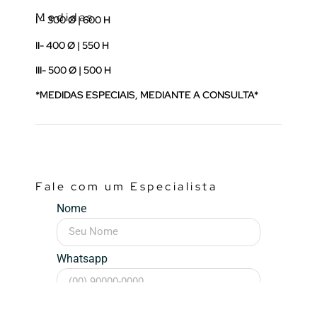
Medidas
I – 300 Ø | 600 H
II- 400 Ø | 550 H
III- 500 Ø | 500 H
*MEDIDAS ESPECIAIS, MEDIANTE A CONSULTA*
Fale com um Especialista
Nome
Whatsapp
Mensagem (opcional)