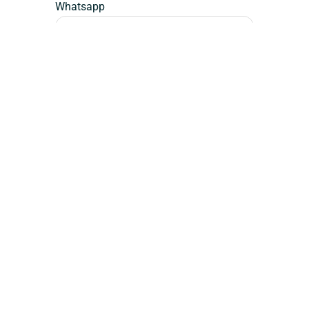
Whatsapp
Mensagem (opcional)
Falar Agora
Assinatura / Designer
Dédalos
Design