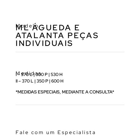
Modelo
ML ÁGUEDA E
ATALANTA PEÇAS
INDIVIDUAIS
Medidas
I – 570 L | 300 P | 530 H
II – 370 L | 350 P | 600 H
*MEDIDAS ESPECIAIS, MEDIANTE A CONSULTA*
Fale com um Especialista