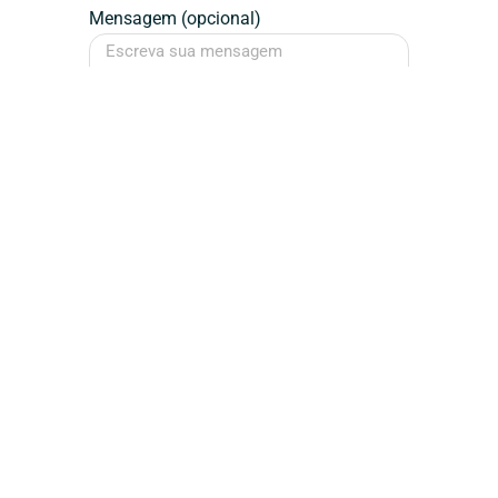
Mensagem (opcional)
Falar Agora
Assinatura / Designer
Dédalos
Design