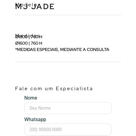
Modelo
MJ JADE
Medidas
Ø1800 | 760 H
Ø1600 | 760 H
*MEDIDAS ESPECIAIS, MEDIANTE A CONSULTA
Fale com um Especialista
Nome
Whatsapp