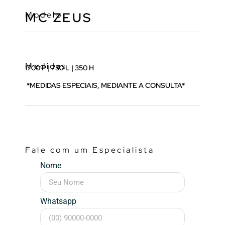
Modelo
MC ZEUS
Medidas
1700 P | 750 L | 350 H
*MEDIDAS ESPECIAIS, MEDIANTE A CONSULTA*
Fale com um Especialista
Nome
Whatsapp