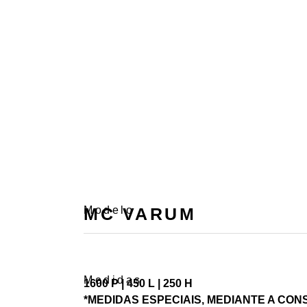
Modelo
MC VARUM
Medidas
1600 P | 450 L | 250 H
*MEDIDAS ESPECIAIS, MEDIANTE A CON