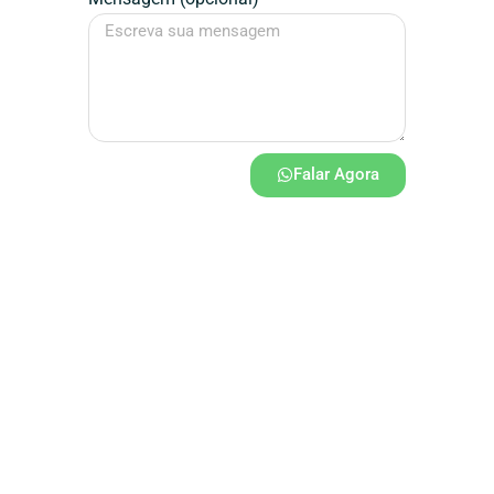
Falar Agora
Assinatura / Designer
Dédalos
Design
Topo