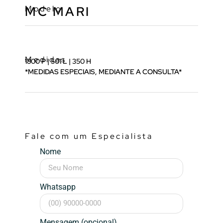
Modelo
MC MARI
Medidas
1800 P | 501 L | 350 H
*MEDIDAS ESPECIAIS, MEDIANTE A CONSULTA*
Fale com um Especialista
Nome
Whatsapp
Mensagem (opcional)