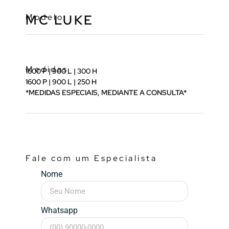
Modelo
MC LUKE
Medidas
1600 P | 900 L | 300 H
1600 P | 900 L | 250 H
*MEDIDAS ESPECIAIS, MEDIANTE A CONSULTA*
Fale com um Especialista
Nome
Whatsapp