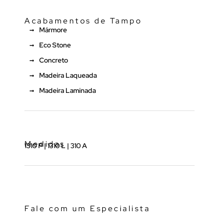
Acabamentos de Tampo
Mármore
Eco Stone
Concreto
Madeira Laqueada
Madeira Laminada
Medidas
1310 P | 1310 L | 310 A
Fale com um Especialista