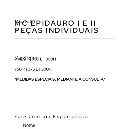
Modelo
MC EPIDAURO I E II
PEÇAS INDIVIDUAIS
Medidas
V1425 P | 750 L | 300H
750 P | 375 L | 300H
*MEDIDAS ESPECIAIS, MEDIANTE A CONSULTA*
Fale com um Especialista
Nome