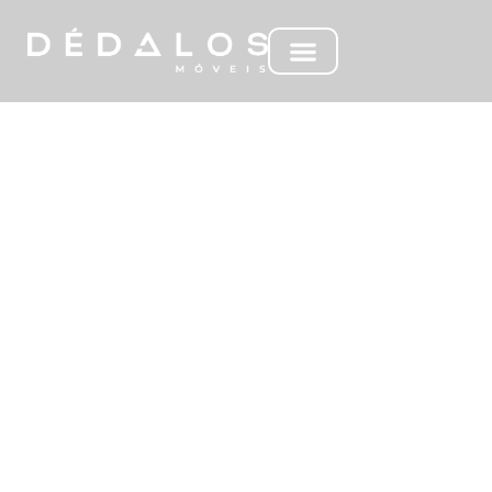
MC EPIDAURO I E II
PEÇAS INDIVIDUAIS