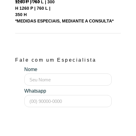
Medidas
1260 P | 760 L | 300
H 1260 P | 760 L |
350 H
*MEDIDAS ESPECIAIS, MEDIANTE A CONSULTA*
Fale com um Especialista
Nome
Whatsapp
Mensagem (opcional)