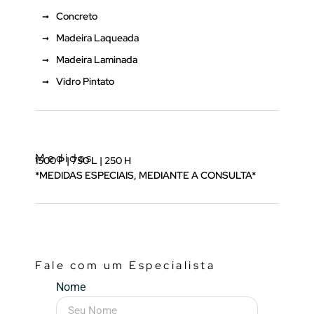
Concreto
Madeira Laqueada
Madeira Laminada
Vidro Pintato
Medidas
1500 P | 750 L | 250 H
*MEDIDAS ESPECIAIS, MEDIANTE A CONSULTA*
Fale com um Especialista
Nome