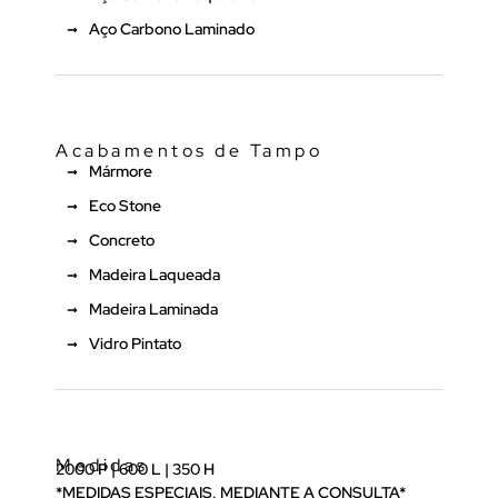
Aço Carbono Laminado
Acabamentos de Tampo
Mármore
Eco Stone
Concreto
Madeira Laqueada
Madeira Laminada
Vidro Pintato
Medidas
2000 P | 600 L | 350 H
*MEDIDAS ESPECIAIS, MEDIANTE A CONSULTA*