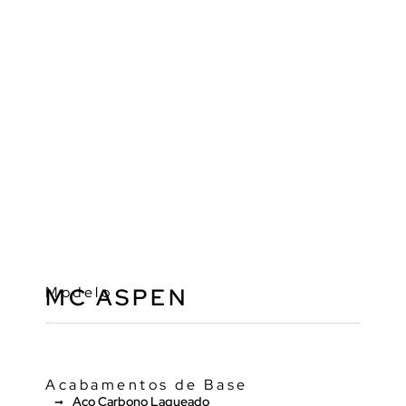
Modelo
MC ASPEN
Acabamentos de Base
Aço Carbono Laqueado