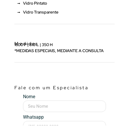
Vidro Pintato
Vidro Transparente
Medidas
1600 P | 810 L | 350 H
*MEDIDAS ESPECIAIS, MEDIANTE A CONSULTA
Fale com um Especialista
Nome
Whatsapp