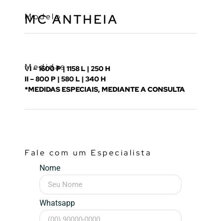
Modelo
MC ANTHEIA
Medidas
V
I – 1600 P | 1158 L | 250 H
II – 800 P | 580 L | 340 H
*MEDIDAS ESPECIAIS, MEDIANTE A CONSULTA
Fale com um Especialista
Nome
Whatsapp