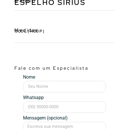
Modelo
ESPELHO SIRIUS
Medidas
1900 L | 1400 P |
Fale com um Especialista
Nome
Whatsapp
Mensagem (opcional)