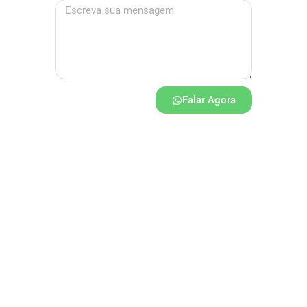
Falar Agora
Assinatura / Designer
Dédalos
Design
Topo