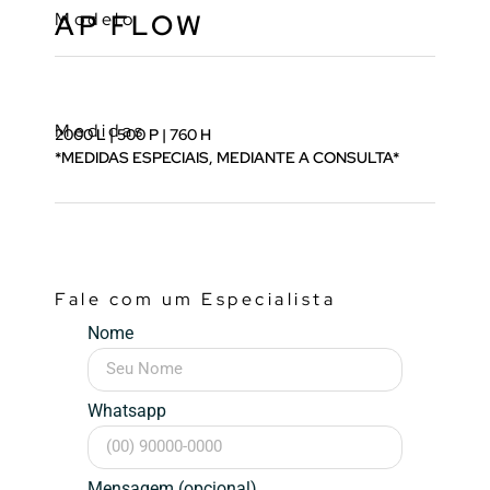
Modelo
AP FLOW
Medidas
2000 L | 500 P | 760 H
*MEDIDAS ESPECIAIS, MEDIANTE A CONSULTA*
Fale com um Especialista
Nome
Whatsapp
Mensagem (opcional)