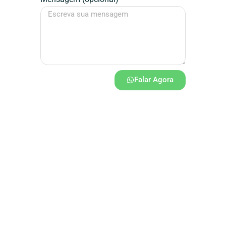
Falar Agora
Assinatura / Designer
Dédalos
Design
Topo