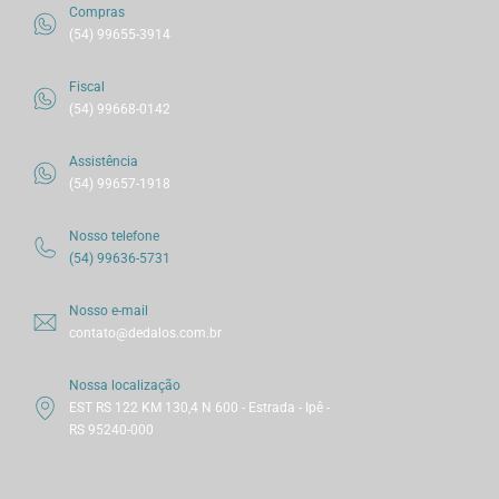
Compras
(54) 99655-3914
Fiscal
(54) 99668-0142
Assistência
(54) 99657-1918
Nosso telefone
(54) 99636-5731
Nosso e-mail
contato@dedalos.com.br
Nossa localização
EST RS 122 KM 130,4 N 600 - Estrada - Ipê -
RS 95240-000